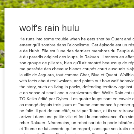
wolf's rain hulu
He runs into some trouble when he gets shot by Quent and captured by scientists. C'est à ce moment également qu'il sombre dans l'alcoolisme. Cet épisode est un résumé des épisodes précédents, du point de vue de Hubb. Elle est l'une des derniers membres du Peuple des Hommes-fleurs, les Hanabito, ainsi que la clé du paradis originel des loups, le Rakuen. Il tentera en effet de sauver Gehl, un jeune homme membre de son groupe de pillards, bien qu'il ait montré beaucoup de répulsion envers lui. Sous sa forme humaine, Tsume possède des cheveux blancs coupés court auxquels s'ajoute une tresse. Les loups arrivent à Lost City, la ville de Jaguara, tout comme Cher, Blue et Quent. Wolfblood Uncovered compares scenes in Wolfblood with facts about real wolves, and points out how wolf behavior is reflected in the actions of the characters in the story, such as living in packs, defending territory against rivals, fear of fire and enclosed spaces, reliance on sense of smell and a carnivorous diet. Wolf’s Rain est un anime créé au Japon en 2003 par NOBUMOTO Keiko édité par Dybex. Les quatre loups sont en cavale dans ce monde de neige et de glace. Ils n'ont pas mangé depuis trois jours et Tsume commence à penser que cette recherche du paradis des loups est une folie. Il part de son côté, suivi par Toboe, et ils se retrouvent bientôt dans une ville…, Kiba et les autres arrivent dans une petite ville et font la connaissance d'un vieux loup, qui leur recommande d'arrêter de chercher Rakuen. Néanmoins, un robot sort de la porte blindée et ouvre le feu sur ses ennemis. Gehl l’appelle et Tsume ne lui accorde qu’un regard, sans que ses traits ne se délient. Pendant que Kiba parvient finalement jusqu'à Cheza, Darcia arrive au château. Il prend la route et atteint le bar dans lequel Cher s'était saoulée, à la suite de sa radiation, il y a quelque temps. Des flashback de Darcia nous montre entretemps la chute progressive de la ville, qui était, autrefois, sous le joug de son clan, quand, soudain, Cheza s'échappe de son vaisseau qui est attaqué par les troupes d'Oakum. Le loup blanc ne quitte pas sa forme animale, et affirme qu’il ne faisait que se protéger en tuant les deux hommes. Hige explique à Kiba comment il doit se comporter vis-à-vis des humains, mais celui-ci souhaite absolument retourner au laboratoire afin d'en savoir plus sur l'étrange odeur qui l'a attiré dans cette ville. Grâce à une secousse, Hubb est capable de libérer les liens de Cher, après lui avoir avoué ses sentiments. Hubb et Quent sont partis ensemble dans une quête à travers le monde. La banquise relève son besoin de solitude et de calme, le fait d'être seul semble être une aspiration à la tranquillité, la chasse résumant la récompense bien méritée après la recherche ardue du Paradis (durant laquelle les Loups mangent des abats, des carcasses, ou encore des insectes) et le symbole de la fierté retrouvée. Dans ce monde du futur, la race des loups s'est adaptée pour pouvoir coexister avec les humains et a endossé leur apparence pour éviter d'être exterminée. Jaguara continue de mettre à exécution son plan d'éradication des loups. What danger lurks in the deteriorating castle? Un résumé de tous les épisodes jusqu'à présent raconté du point de vue de Tsume. Cheza sera par la suite enlevée de nouveau par Darcia, mais l'arrivée de Lady Jaguara retourna complètement la situation, faisant de Jaguara la nouvelle détentrice de la fille-fleur (hana no shōjo). Episode Recap Wolf's Rain on TV.com. Chaque nom correspondant en japonais à un composant du loup à part le nom de Blue. Un article de Wikipédia, l'encyclopédie libre. 2015-jun-04 - Expiring Anime: ‘Sword of the Stranger’ & ‘Wolf’s Rain’ On Hulu | The Fandom Post Informations complémentaires Voir cette épingle et d'autres images dans Wolf's Rain par Ys Lyonesse . Alors que les loups se sont éteints depuis deux cents ans, une légende persiste à dire que le jour où ils verront le chemin qui mène au Paradis, ce sera la fin du monde. Après la perte de sa protégée passive, Cher se sépare une nouvelle fois de Hubb en lui laissant un baiser - énigmatique - et la clef de son appartement. Elle est la seule à pouvoir le mener au Rakuen, c'est peut-être pour cette raison qu'il l'aimerait. Cet épisode est un résumé des épisodes précédents, du point de vue de Toboe. The finale to the #12DaysofAnime is here and now we are talking about one of my all time favorites, the legendary Wolf's Rain, and why it means the world to … Rate. Accompagné de Iku, il s'en va aider Tsume et Hige. Il est craintif de tout ce qui l'entoure en ville et peine à se nourrir, détestant les corbeaux et les chats qui tournent autour des poubelles. Rate. 5. À l'intérieur, ils rencontreront les Loups. Il s'habille comme un humain (vêtements de cuir noir, qui le rapproche d'un motard) et cache ses yeux derrière des lunettes de soleil. Roux et les yeux rouges, il porte également un collier avec un sigle dessus, qui se révèlera être un chiffre (vingt-trois), autour du cou. Elles se dirigent vers la ville de Jaguara. Tsume s'exécute, non sans regrets. Toboe a été élevé par une vieille femme comme un chiot, ce qui l'empêche d'agir en tant que loup. Lorsque commence l'histoire, un énorme loup blanc, nommé Kiba, arrive dans une ville sous dôme. Locations. Les deux autres loups repartent mais se font attaquer par une tribu nomade. Story There is an old legend that speaks of a hidden paradise on Earth, a paradise which only wolves can find. The first pressing of the first volume included an A-2 sized cloth poster. Il tente lui aussi d'aider son ami, mais Darcia l'immobilise également. Watch Wolf's Rain Online: Watch full length episodes, video c